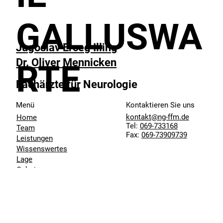
GALLUSWA
Jugoslav Erceg Illing
Dr. Oliver Mennicken
RTE
Fachärzte für Neurologie
Menü
Kontaktieren Sie uns
kontakt@ng-ffm.de
Home
Tel:
069-733168
Team
Fax:
069-73909739
Leistungen
Wissenswertes
Lage
Galerie
Blog
Karriere
Datenschutz
Impressum