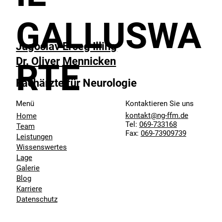
GALLUSWA
Jugoslav Erceg Illing
Dr. Oliver Mennicken
RTE
Fachärzte für Neurologie
Menü
Kontaktieren Sie uns
kontakt@ng-ffm.de
Home
Tel:
069-733168
Team
Fax:
069-73909739
Leistungen
Wissenswertes
Lage
Galerie
Blog
Karriere
Datenschutz
Impressum