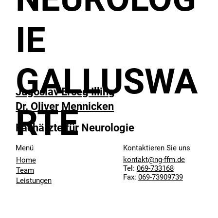
IE
GALLUSWA
Jugoslav Erceg Illing
Dr. Oliver Mennicken
RTE
Fachärzte für Neurologie
Menü
Kontaktieren Sie uns
kontakt@ng-ffm.de
Home
Tel:
069-733168
Team
Fax:
069-73909739
Leistungen
Wissenswertes
Lage
Galerie