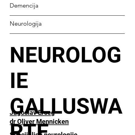
Demencija
Neurologija
NEUROLOG
IE
GALLUSWA
Jugoslav Erceg
dr Oliver Mennicken
RTE
Specijalisti neurologije