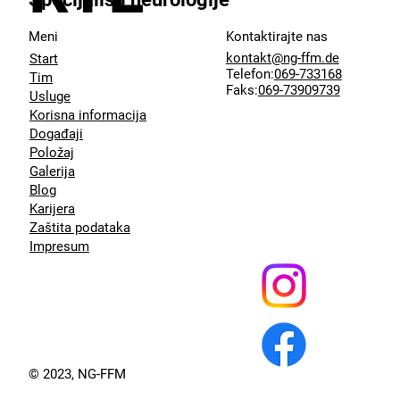
Meni
Kontaktirajte nas
kontakt@ng-ffm.de
Start
Telefon:
069-733168
Tim
Faks:
069-73909739
Usluge
Korisna informacija
Događaji
Položaj
Galerija
Blog
Karijera
Zaštita podataka
Impresum
© 2023, NG-FFM