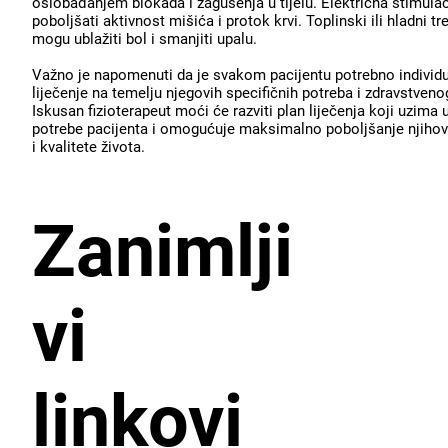
oslobađanjem blokada i zagušenja u tijelu. Električna stimula
poboljšati aktivnost mišića i protok krvi. Toplinski ili hladni t
mogu ublažiti bol i smanjiti upalu.
Važno je napomenuti da je svakom pacijentu potrebno individu
liječenje na temelju njegovih specifičnih potreba i zdravstveno
Iskusan fizioterapeut moći će razviti plan liječenja koji uzima 
potrebe pacijenta i omogućuje maksimalno poboljšanje njihov
i kvalitete života.
Zanimlji
vi
linkovi