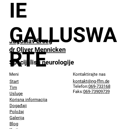
IE
GALLUSWA
Jugoslav Erceg
dr Oliver Mennicken
RTE
Specijalisti neurologije
Meni
Kontaktirajte nas
kontakt@ng-ffm.de
Start
Telefon:
069-733168
Tim
Faks:
069-73909739
Usluge
Korisna informacija
Događaji
Položaj
Galerija
Blog