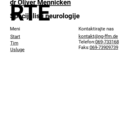
dr Oliver Mennicken
RTE
Specijalisti neurologije
Meni
Kontaktirajte nas
kontakt@ng-ffm.de
Start
Telefon:
069-733168
Tim
Faks:
069-73909739
Usluge
Korisna informacija
Događaji
Položaj
Galerija
Blog
Karijera
Zaštita podataka
Impresum