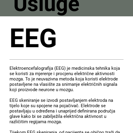
Usluge
EEG
Elektroencefalografija (EEG) je medicinska tehnika koja
se koristi za mjerenje i procjenu električne aktivnosti
mozga. To je neuvazivna metoda koja koristi elektrode
postavljene na vlasište za snimanje električnih signala
koji proizvode neurone u mozgu.
EEG skeniranje se izvodi postavljanjem elektroda na
tijelo koje su spojene na pojačivač. Elektrode se
postavljaju u određena i unaprijed definirana područja
glave kako bi se zabilježila električna aktivnost u
različitim regijama mozga.
Tijekom EEG skeniranja, od pacijenta se obično traži da