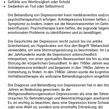
Gefühle von Wertlosigkeit oder Schuld
Gedanken an Tod oder Selbstmord
Die Behandlung von Depressionen kann medikamentös und/o
psychotherapeutisch erfolgen. Antidepressiva können helfen, 
Symptome zu lindern, indem sie die Neurotransmitter im Gehi
beeinflussen. Psychotherapie kann helfen, die zugrunde liegen
emotionalen Probleme zu identifizieren und zu bewältigen.
Die Geschichte der Depression reicht zurück bis ins antike
Griechenland, wo Hippokrates von Kos den Begriff "Melanchol
verwendete, um eine Stimmungsstörung zu beschreiben. Im La
der Jahrhunderte wurde die Depression unterschiedlich
interpretiert, von einer spirituellen Besessenheit bis hin zu eine
Störung der körperlichen Gesundheit. In den 1950er Jahren wu
Antidepressiva entdeckt und begannen in den 1960er Jahren w
Verbreitung zu finden. In den 1980er Jahren wurde die kognitiv
Verhaltenstherapie als wirksame Behandlungsoption eingeführ
Die Diagnose und Behandlung von Depressionen hat in den let
Jahren an Bedeutung gewonnen, da die
Weltgesundheitsorganisation Depressionen als eine der führe
Ursachen für Behinderungen und Beeinträchtigungen anerkannt
Es ist wichtig zu beachten, dass eine Depression keine Schw
oder eine Wahl ist, sondern eine ernsthafte Erkrankung, die