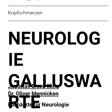
Kopfschmerzen
NEUROLOG
IE
GALLUSWA
Jugoslav Erceg Illing
Dr. Oliver Mennicken
RTE
Fachärzte für Neurologie