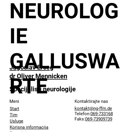
NEUROLOG
IE
GALLUSWA
Jugoslav Erceg
dr Oliver Mennicken
RTE
Specijalisti neurologije
Meni
Kontaktirajte nas
kontakt@ng-ffm.de
Start
Telefon:
069-733168
Tim
Faks:
069-73909739
Usluge
Korisna informacija