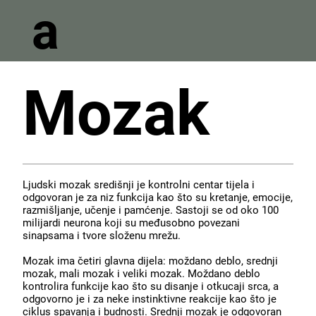
a
Mozak
Ljudski mozak središnji je kontrolni centar tijela i
odgovoran je za niz funkcija kao što su kretanje, emocije,
razmišljanje, učenje i pamćenje. Sastoji se od oko 100
milijardi neurona koji su međusobno povezani
sinapsama i tvore složenu mrežu.
Mozak ima četiri glavna dijela: moždano deblo, srednji
mozak, mali mozak i veliki mozak. Moždano deblo
kontrolira funkcije kao što su disanje i otkucaji srca, a
odgovorno je i za neke instinktivne reakcije kao što je
ciklus spavanja i budnosti. Srednji mozak je odgovoran