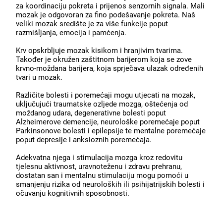
za koordinaciju pokreta i prijenos senzornih signala. Mali
mozak je odgovoran za fino podešavanje pokreta. Naš
veliki mozak središte je za više funkcije poput
razmišljanja, emocija i pamćenja.
Krv opskrbljuje mozak kisikom i hranjivim tvarima.
Također je okružen zaštitnom barijerom koja se zove
krvno-moždana barijera, koja sprječava ulazak određenih
tvari u mozak.
Različite bolesti i poremećaji mogu utjecati na mozak,
uključujući traumatske ozljede mozga, oštećenja od
moždanog udara, degenerativne bolesti poput
Alzheimerove demencije, neurološke poremećaje poput
Parkinsonove bolesti i epilepsije te mentalne poremećaje
poput depresije i anksioznih poremećaja.
Adekvatna njega i stimulacija mozga kroz redovitu
tjelesnu aktivnost, uravnoteženu i zdravu prehranu,
dostatan san i mentalnu stimulaciju mogu pomoći u
smanjenju rizika od neuroloških ili psihijatrijskih bolesti i
očuvanju kognitivnih sposobnosti.