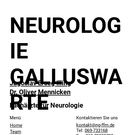
NEUROLOG
IE
GALLUSWA
Jugoslav Erceg Illing
Dr. Oliver Mennicken
RTE
Fachärzte für Neurologie
Menü
Kontaktieren Sie uns
kontakt@ng-ffm.de
Home
Tel:
069-733168
Team